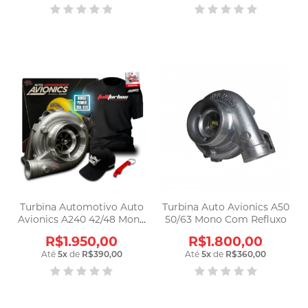
Turbina Automotivo Auto
Turbina Auto Avionics A50
Avionics A240 42/48 Mono
50/63 Mono Com Refluxo
Apl240
R$1.950,00
R$1.800,00
Até
5
x
de
R$390,00
Até
5
x
de
R$360,00