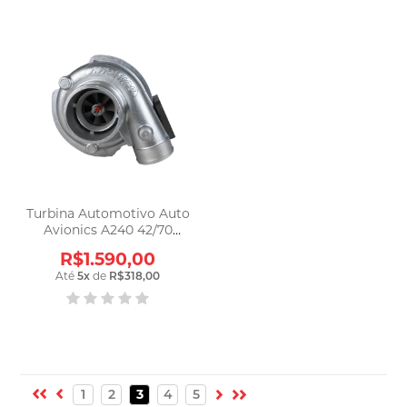
Turbina Automotivo Auto
Avionics A240 42/70
Pulsativ Apl240
R$1.590,00
Até
5
x
de
R$318,00
1
2
3
4
5