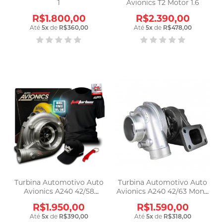
1
Avionics T2 Motor 1.6
R$1.800,00
R$2.390,00
Até
5
x
de
R$360,00
Até
5
x
de
R$478,00
Turbina Automotivo Auto
Turbina Automotivo Auto
Avionics A240 42/58
Avionics A240 42/63 Mono
Pulsativ Apl240
Apl240
R$1.950,00
R$1.590,00
Até
5
x
de
R$390,00
Até
5
x
de
R$318,00