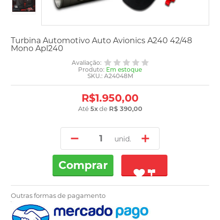
Turbina Automotivo Auto Avionics A240 42/48
Mono Apl240
Avaliação:
Produto:
Em estoque
SKU.: A24048M
R$1.950,00
Até
5
x
de
R$ 390,00
unid.
Comprar
Outras formas de pagamento