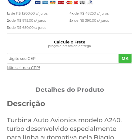
1x
de
R$ 1.950,00
s/ juros
4x
de
R$ 487,50
s/ juros
2x
de
R$ 975,00
s/ juros
5x
de
R$ 390,00
s/ juros
3x
de
R$ 650,00
s/ juros
Calcule o Frete
preços e prazos de entrega
OK
Não sei meu CEP!
Detalhes do Produto
Descrição
Turbina Auto Avionics modelo A240.
turbo desenvolvido especialmente
para linha automotiva pela Biagio