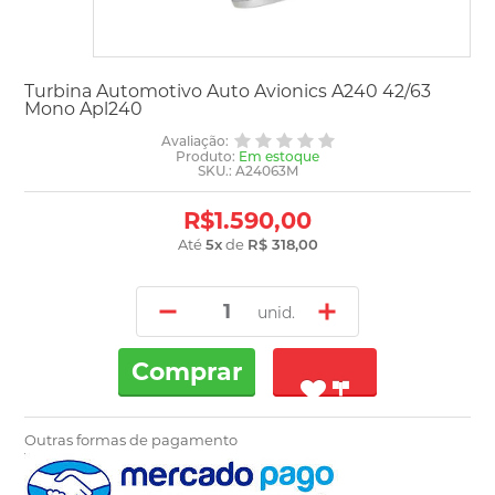
Turbina Automotivo Auto Avionics A240 42/63
Mono Apl240
Avaliação:
Produto:
Em estoque
SKU.: A24063M
R$1.590,00
Até
5
x
de
R$ 318,00
unid.
Comprar
Outras formas de pagamento