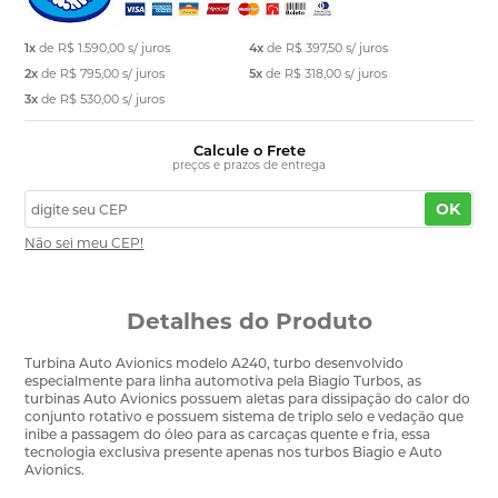
1x
de
R$ 1.590,00
s/ juros
4x
de
R$ 397,50
s/ juros
2x
de
R$ 795,00
s/ juros
5x
de
R$ 318,00
s/ juros
3x
de
R$ 530,00
s/ juros
Calcule o Frete
preços e prazos de entrega
OK
Não sei meu CEP!
Detalhes do Produto
Turbina Auto Avionics modelo A240, turbo desenvolvido
especialmente para linha automotiva pela Biagio Turbos, as
turbinas Auto Avionics possuem aletas para dissipação do calor do
conjunto rotativo e possuem sistema de triplo selo e vedação que
inibe a passagem do óleo para as carcaças quente e fria, essa
tecnologia exclusiva presente apenas nos turbos Biagio e Auto
Avionics.