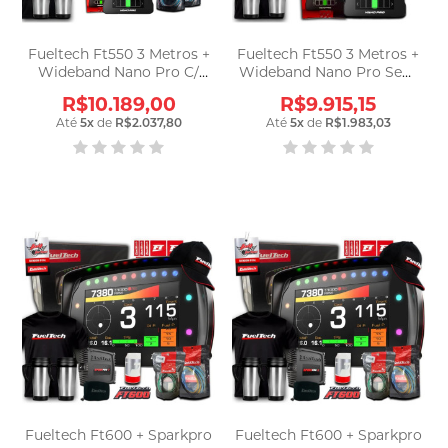
Fueltech Ft550 3 Metros +
Fueltech Ft550 3 Metros +
Wideband Nano Pro C/
Wideband Nano Pro Sem
Chicote
Chicote
R$10.189,00
R$9.915,15
Até
5
x
de
R$2.037,80
Até
5
x
de
R$1.983,03
Fueltech Ft600 + Sparkpro
Fueltech Ft600 + Sparkpro