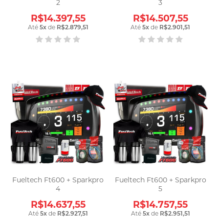
2
3
R$14.397,55
R$14.507,55
Até
5
x
de
R$2.879,51
Até
5
x
de
R$2.901,51
Fueltech Ft600 + Sparkpro
Fueltech Ft600 + Sparkpro
4
5
R$14.637,55
R$14.757,55
Até
5
x
de
R$2.927,51
Até
5
x
de
R$2.951,51