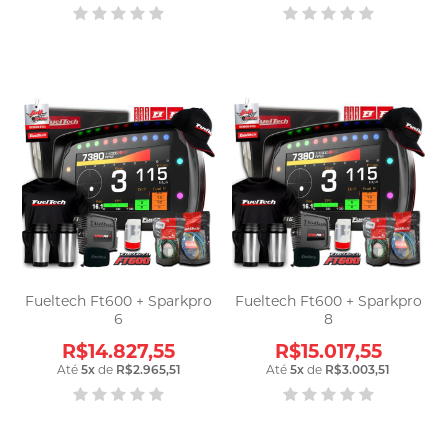
Fueltech Ft600 + Sparkpro
Fueltech Ft600 + Sparkpro
6
8
R$14.827,55
R$15.017,55
Até
5
x
de
R$2.965,51
Até
5
x
de
R$3.003,51