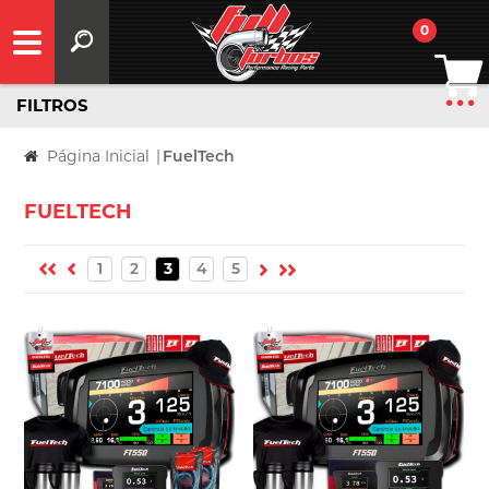
0
FILTROS
Página Inicial
|
FuelTech
FUELTECH
1
2
3
4
5