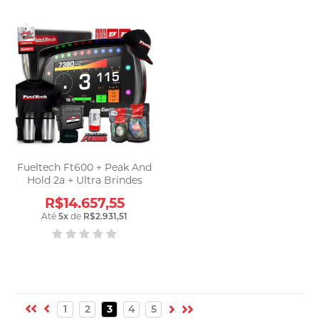
Fueltech Ft600 + Peak And
Hold 2a + Ultra Brindes
R$14.657,55
Até
5
x
de
R$2.931,51
1
2
3
4
5