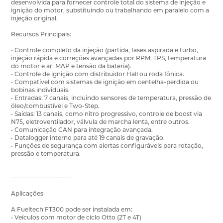
desenvolvida para fornecer controle total do sistema de injeção e
ignição do motor, substituindo ou trabalhando em paralelo com a
injeção original.
Recursos Principais:
• Controle completo da injeção (partida, fases aspirada e turbo,
injeção rápida e correções avançadas por RPM, TPS, temperatura
do motor e ar, MAP e tensão da bateria).
• Controle de ignição com distribuidor Hall ou roda fônica.
• Compatível com sistemas de ignição em centelha-perdida ou
bobinas individuais.
• Entradas: 7 canais, incluindo sensores de temperatura, pressão de
óleo/combustível e Two-Step.
• Saídas: 13 canais, como nitro progressivo, controle de boost via
N75, eletroventilador, válvula de marcha lenta, entre outros.
• Comunicação CAN para integração avançada.
• Datalogger interno para até 19 canais de gravação.
• Funções de segurança com alertas configuráveis para rotação,
pressão e temperatura.
--------------------------------------------------------------------------------
-------------------------
Aplicações
A Fueltech FT300 pode ser instalada em:
• Veículos com motor de ciclo Otto (2T e 4T)