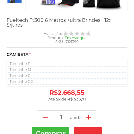
Fueltech Ft300 6 Metros +ultra Brindes+ 12x
S/juros
Avaliação:
Produto:
Em estoque
SKU.: 7121390
CAMISETA
*
R$2.668,55
Até
5
x
de
R$ 533,71
unid.
Comprar