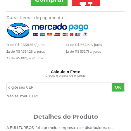
Outras formas de pagamento
1x
de
R$ 2.668,55
s/ juros
4x
de
R$ 667,14
s/ juros
2x
de
R$ 1.334,28
s/ juros
5x
de
R$ 533,71
s/ juros
3x
de
R$ 889,52
s/ juros
Calcule o Frete
preços e prazos de entrega
OK
Não sei meu CEP!
Detalhes do Produto
A FULLTURBOS, foi a primeira empresa a ser distribuidora da