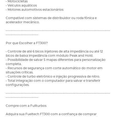
• Motocicletas
• Veículos aquáticos
• Motores automotivos estacionários
Compatível com sistemas de distribuidor ou roda fônica e
acelerador mecânico.
--------------------------------------------------------------------------------
-------------------------
Por que Escolher a FT300?
• Controle de até 6 bicos injetores de alta impedância ou até 12
bicos de baixa impedância com módulo Peak and Hold.
• Possibilidade de salvar 5 mapas diferentes para personalização
completa.
• Recursos de segurança com corte automático do motor em
situações críticas.
• Controle de turbo eletrônico e injeção progressiva de nitro.
• Total integração com o computador para salvar e transferir
configurações.
--------------------------------------------------------------------------------
-------------------------
Compre com a Fullturbos
Adquira sua Fueltech FT300 com a confiança de comprar