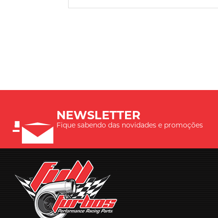
NEWSLETTER
Fique sabendo das novidades e promoções