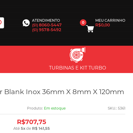
MEU CARRINHO
ATENDIMENTO
0
R$0,00
8060-5447
(51)
9578-5492
(51)
TURBINAS E KIT TURBO
tr Blank Inox 36mm X 8mm X 120mm
Produto:
Em estoque
SKU.: 5361
R$707,75
Até
5
x
de
R$ 141,55