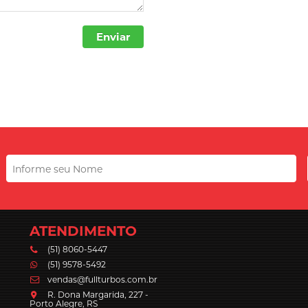
Enviar
ATENDIMENTO
(51) 8060-5447
(51) 9578-5492
vendas@fullturbos.com.br
R. Dona Margarida, 227 -
Porto Alegre, RS