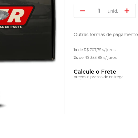
unid.
Outras formas de pagamento
1x
de
R$ 707,75
s/ juros
2x
de
R$ 353,88
s/ juros
Calcule o Frete
preços e prazos de entrega