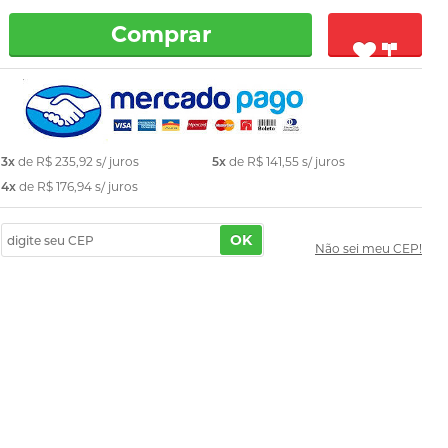
Comprar
3x
de
R$ 235,92
s/ juros
5x
de
R$ 141,55
s/ juros
4x
de
R$ 176,94
s/ juros
OK
Não sei meu CEP!