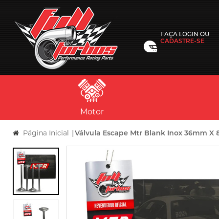
FAÇA
LOGIN
OU
CADASTRE-SE
Motor
Página Inicial
|
Válvula Escape Mtr Blank Inox 36mm 