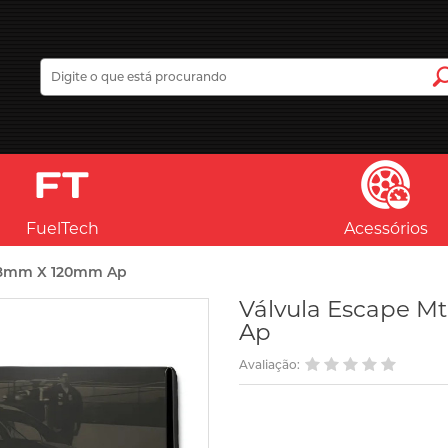
FuelTech
Acessórios
X 8mm X 120mm Ap
Válvula Escape M
Ap
Avaliação: