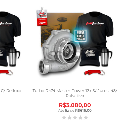
C/ Refluxo
Turbo R474 Master Power 12x S/ Juros .48/
Pulsativa
R$3.080,00
Até
5
x
de
R$616,00