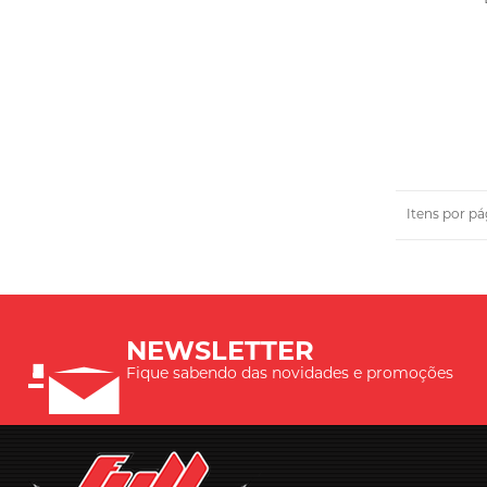
Itens por pá
NEWSLETTER
Fique sabendo das novidades e promoções