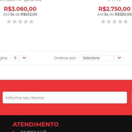
R$3.060,00
R$2.750,00
Até
5
x
de
R$612,00
Até
5
x
de
R$550,00
gina:
Ordenar por:
ATENDIMENTO