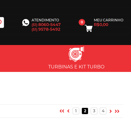
MEU CARRINHO
ATENDIMENTO
0
R$0,00
8060-5447
(51)
9578-5492
(51)
TURBINAS E KIT TURBO
1
2
3
4