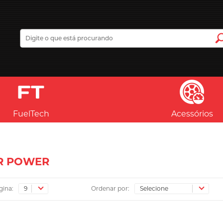
FuelTech
Acessórios
R POWER
gina:
Ordenar por: