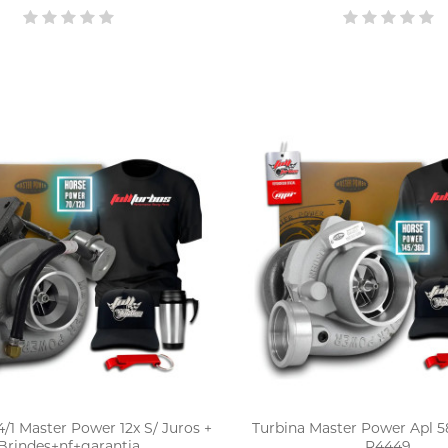
/1 Master Power 12x S/ Juros +
Turbina Master Power Apl 58
Brindes+nf+garantia
R4449