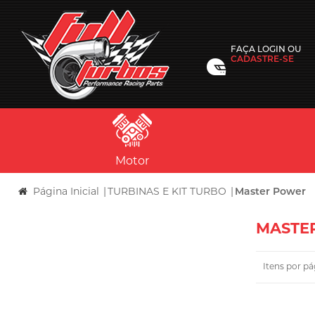
FAÇA
LOGIN
OU
CADASTRE-SE
Motor
Página Inicial
|
TURBINAS E KIT TURBO
|
Master Power
MASTE
Itens por pá