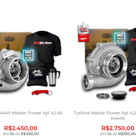
4449 Master Power Apl 42.48
Turbina Master Power Apl 42/
R4449
R$2.450,00
R$2.750,00
Até
5
x
de
R$490,00
Até
5
x
de
R$550,00