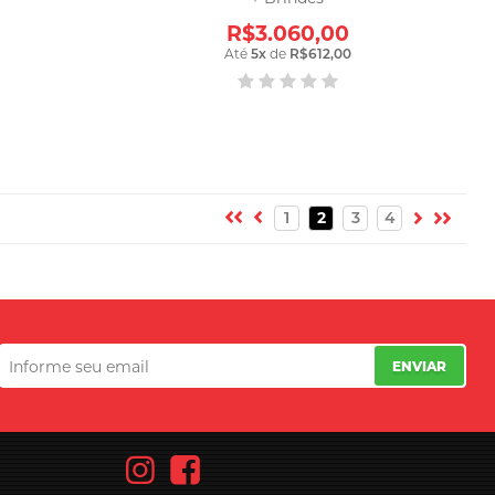
R$3.060,00
Até
5
x
de
R$612,00
1
2
3
4
ENVIAR