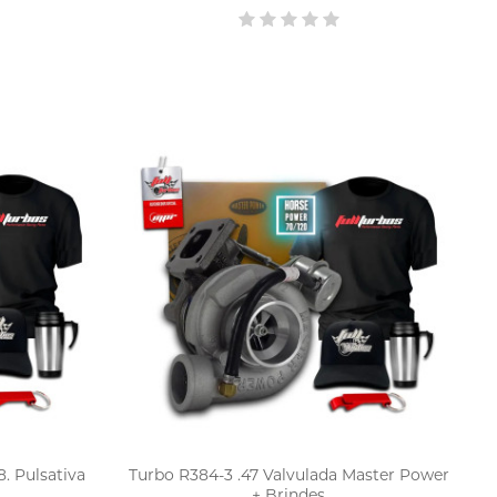
. Pulsativa
Turbo R384-3 .47 Valvulada Master Power
+ Brindes