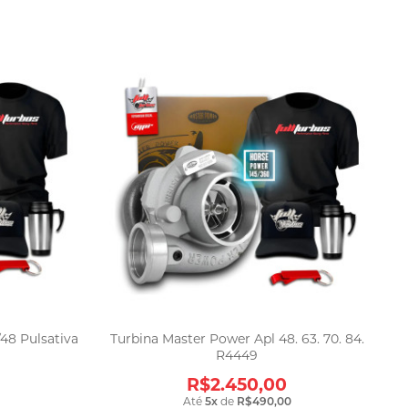
48 Pulsativa
Turbina Master Power Apl 48. 63. 70. 84.
R4449
R$2.450,00
Até
5
x
de
R$490,00