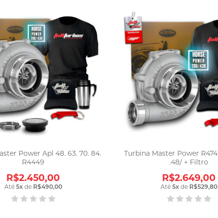
ster Power Apl 48. 63. 70. 84.
Turbina Master Power R474 
R4449
.48/ + Filtro
R$2.450,00
R$2.649,00
Até
5
x
de
R$490,00
Até
5
x
de
R$529,80