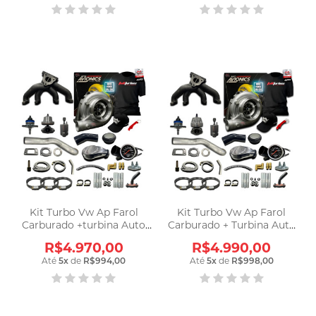
Kit Turbo Vw Ap Farol
Kit Turbo Vw Ap Farol
Carburado +turbina Auto
Carburado + Turbina Auto
Avionics A240
Avionics A50
R$4.970,00
R$4.990,00
Até
5
x
de
R$994,00
Até
5
x
de
R$998,00