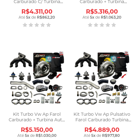
Carburado C/ Turbina
Carburado + Turbina
Apl240 42x48
Master Power Apl
R$4.311,00
R$5.316,00
Até
5
x
de
R$862,20
Até
5
x
de
R$1.063,20
Kit Turbo Vw Ap Farol
Kit Turbo Vw Ap Pulsativo
Carburado + Turbina Auto
Farol Carburado Turbina
Avionics A50
A240 .63
R$5.150,00
R$4.889,00
Até
5
x
de
R$1.030,00
Até
5
x
de
R$977,80