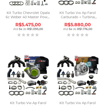
Kit Turbo Chevrolet Opala
Kit Turbo Vw Ap Farol
6c Weber 40 Master Power
Carburado + Turbina
R4449
Master Power .50
R$5.475,00
R$5.880,00
Até
5
x
de
R$1.095,00
Até
5
x
de
R$1.176,00
Kit Turbo Vw Ap Farol
Kit Turbo Vw Ap Farol