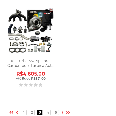
Kit Turbo Vw Ap Farol
Carburado + Turbina Auto
Avionics A240
R$4.605,00
Até
5
x
de
R$921,00
1
2
3
4
5