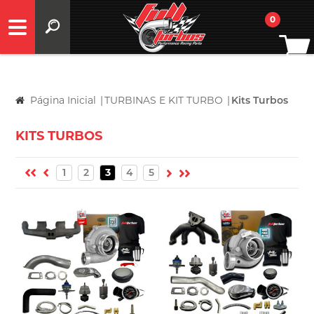
0
Página Inicial
|
TURBINAS E KIT TURBO
|
Kits Turbos
KITS TURBOS
1
2
3
4
5