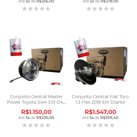
Até
5
x
de
R$256,00
Até
5
x
de
R$278,00
Conjunto Central Master
Conjunto Central Fiat Toro
Power Toyota Sw4 3.0l D4d
1.3 Flex 2018 Em Diante
Até 2020
R$1.150,00
R$1.547,00
Até
5
x
de
R$230,00
Até
5
x
de
R$309,40