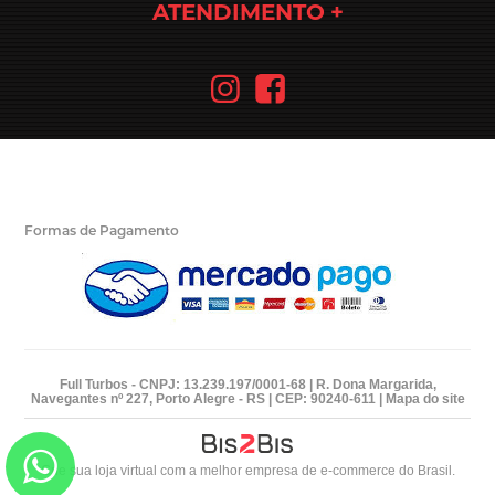
ATENDIMENTO
Formas de Pagamento
Full Turbos - CNPJ: 13.239.197/0001-68 | R. Dona Margarida,
Navegantes nº 227, Porto Alegre - RS | CEP: 90240-611 |
Mapa do site
Crie sua loja virtual
com a melhor empresa de e-commerce do Brasil.