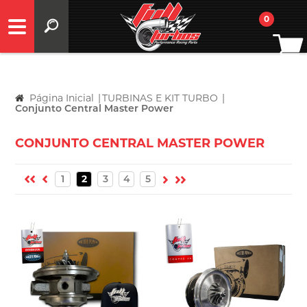
0
Página Inicial
|
TURBINAS E KIT TURBO
|
Conjunto Central Master Power
CONJUNTO CENTRAL MASTER POWER
1
2
3
4
5