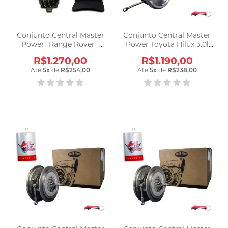
Conjunto Central Master
Conjunto Central Master
Power- Range Rover -
Power Toyota Hilux 3.0l
805653
D4d Até 2016
R$1.270,00
R$1.190,00
Até
5
x
de
R$254,00
Até
5
x
de
R$238,00