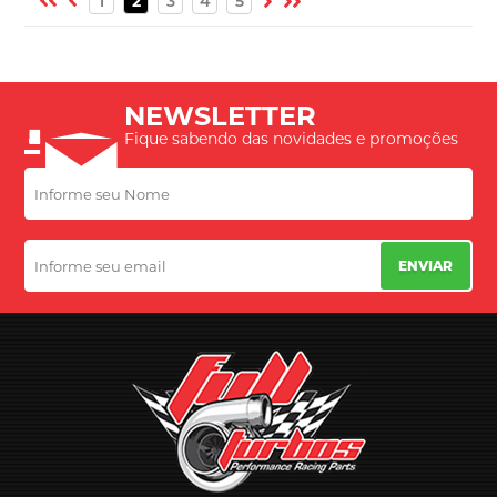
1
2
3
4
5
NEWSLETTER
Fique sabendo das novidades e promoções
ENVIAR