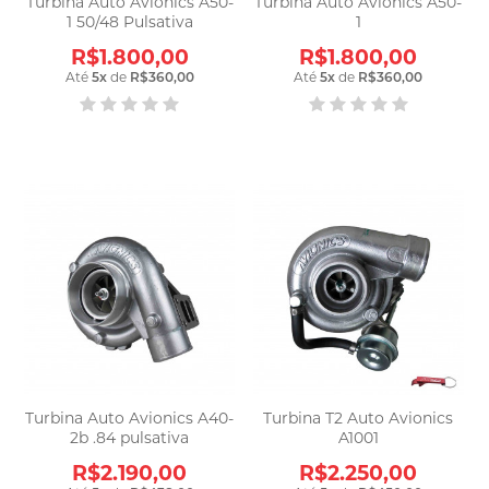
Turbina Auto Avionics A50-
Turbina Auto Avionics A50-
1 50/48 Pulsativa
1
R$1.800,00
R$1.800,00
Até
5
x
de
R$360,00
Até
5
x
de
R$360,00
Turbina Auto Avionics A40-
Turbina T2 Auto Avionics
2b .84 pulsativa
A1001
R$2.190,00
R$2.250,00