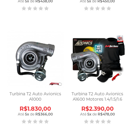
Até
5
x
de
R$438,00
Até
5
x
de
R$450,00
Turbina T2 Auto Avionics
Turbina T2 Auto Avionics
A1000
A1600 Motores 1.4/1.5/1.6
R$1.830,00
R$2.390,00
Até
5
x
de
R$366,00
Até
5
x
de
R$478,00