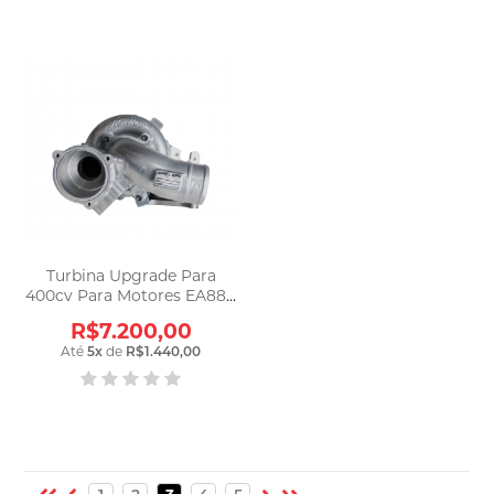
Turbina Upgrade Para
400cv Para Motores EA888
211cv A211 - Auto Avionics
R$7.200,00
Até
5
x
de
R$1.440,00