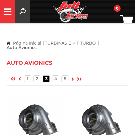
0
Página Inicial
|
TURBINAS E KIT TURBO
|
Auto Avionics
AUTO AVIONICS
1
2
3
4
5