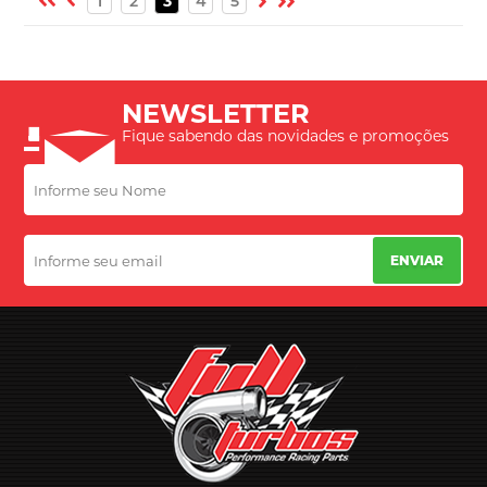
1
2
3
4
5
NEWSLETTER
Fique sabendo das novidades e promoções
ENVIAR