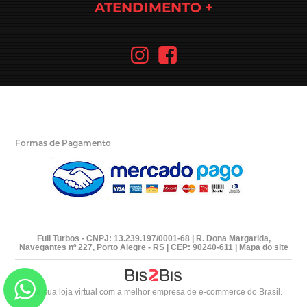
ATENDIMENTO
Formas de Pagamento
Full Turbos - CNPJ: 13.239.197/0001-68 | R. Dona Margarida,
Navegantes nº 227, Porto Alegre - RS | CEP: 90240-611 |
Mapa do site
Crie sua loja virtual
com a melhor empresa de e-commerce do Brasil.