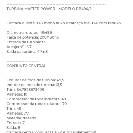
-------------------------------------------------------------------
TURBINA MASTER POWER - MODELO RB494/2:
-------------------------------------------------------------------
Carcaça quente 0.63 mono fluxo e carcaça fria 0.66 com refluxo.
Diâmetro rotores: 49/49,5
Faixa de potência: 200/430hp
Entrada da turbina: t3
Área(cm²): 6,7
Saída da turbina: 4f/m8
----------------------
CONJUNTO CENTRAL
----------------------
Exdutor de roda de turbina: 49,5
Indutor da roda de turbina: 61,5
Trim: 64,7828673409
Palhetas: 10
Compressor da roda indutora: 49
Compressor da roda exdutora: 70
Trim: 49
Palhetas: 7/7
Material: fresado
Entrada: 7
Saida: 8
Carcaça central com BALL BEARING (rolamentos)