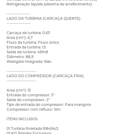
Refrigeração líquida (sistema de arrefecimento)
----------------
LADO DA TURBINA (CARCAÇA QUENTE)
----------------
Carcaça da turbina: 0.63
Área (cm²): 6,7
Fluxo da turbina: Fluxo único
Entrada da turbina: t3
Saída da turbina: 4f/m8
Diâmetro: 88,9
Wastgate integrada: Não
--------------------
LADO DO COMPRESSOR (CARCAÇA FRIA)
--------------------
Area (cm²): 13
Entrada do compressor: 3"
Saida do compressor: 2"
Tipo de entrada do compressor: Para mangote
Compressor com refluxo: Sim
ITENS INCLUSOS:
01 Turbina Roletada RB494/2
01 KIT Brindes Exclusivos