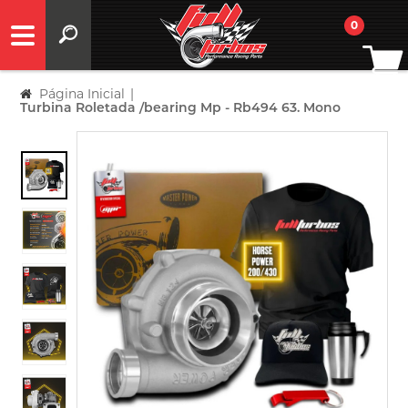
0
Página Inicial
|
Turbina Roletada /bearing Mp - Rb494 63. Mono