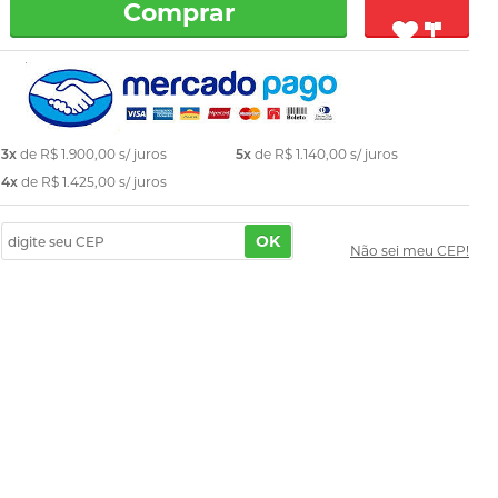
Comprar
3x
de
R$ 1.900,00
s/ juros
5x
de
R$ 1.140,00
s/ juros
4x
de
R$ 1.425,00
s/ juros
OK
Não sei meu CEP!