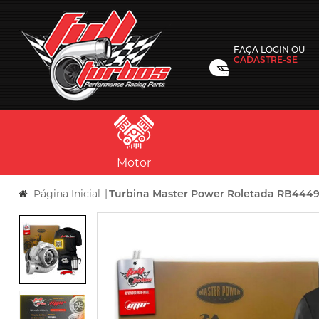
FAÇA
LOGIN
OU
CADASTRE-SE
Motor
Página Inicial
|
Turbina Master Power Roletada RB4449