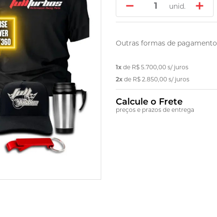
unid.
Outras formas de pagamento
1x
de
R$ 5.700,00
s/ juros
2x
de
R$ 2.850,00
s/ juros
Calcule o Frete
preços e prazos de entrega