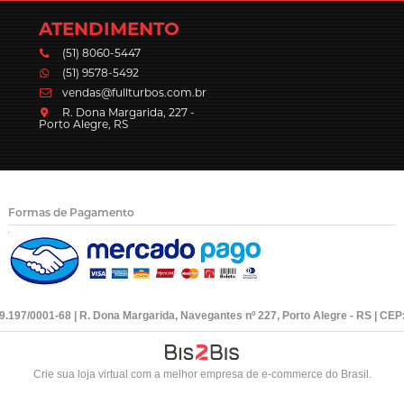
ATENDIMENTO
(51) 8060-5447
(51) 9578-5492
vendas@fullturbos.com.br
R. Dona Margarida, 227 -
Porto Alegre, RS
Formas de Pagamento
39.197/0001-68 | R. Dona Margarida, Navegantes nº 227, Porto Alegre - RS | CEP
Crie sua loja virtual
com a melhor empresa de e-commerce do Brasil.