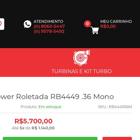
MEU CARRINHO
ATENDIMENTO
0
R$0,00
8060-5447
(51)
9578-5492
(51)
TURBINAS E KIT TURBO
ower Roletada RB4449 .36 Mono
Produto:
Em estoque
SKU.: RB444936M
R$5.700,00
Até
5
x
de
R$ 1.140,00