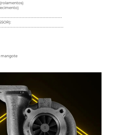
(rolamentos)
efecimento)
------------------------------------------
SOR):
-------------------------------------------
a mangote