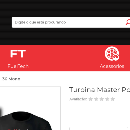
FuelTech
Acessórios
 .36 Mono
Turbina Master P
Avaliação: