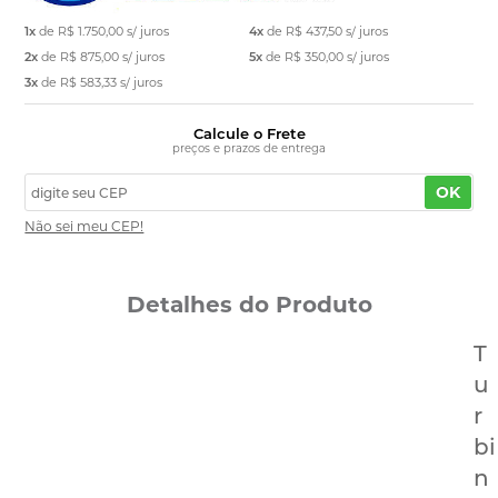
1x
de
R$ 1.750,00
s/ juros
4x
de
R$ 437,50
s/ juros
2x
de
R$ 875,00
s/ juros
5x
de
R$ 350,00
s/ juros
3x
de
R$ 583,33
s/ juros
Calcule o Frete
preços e prazos de entrega
OK
Não sei meu CEP!
Detalhes do Produto
T
u
r
bi
n