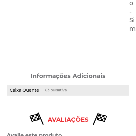
o
-
Si
m
Informações Adicionais
Caixa Quente
63 pulsativa
AVALIAÇÕES
Avalie este produto