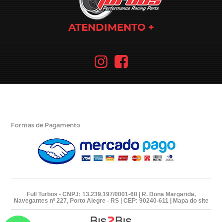
ATENDIMENTO
Formas de Pagamento
Full Turbos - CNPJ: 13.239.197/0001-68 | R. Dona Margarida,
Navegantes nº 227, Porto Alegre - RS | CEP: 90240-611 |
Mapa do site