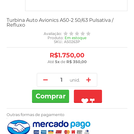
Turbina Auto Avionics A50-2 50/63 Pulsativa /
Refluxo
Avaliação:
Produto:
Em estoque
SKU.: A50263P
R$1.750,00
Até
5
x
de
R$ 350,00
unid.
Comprar
Outras formas de pagamento