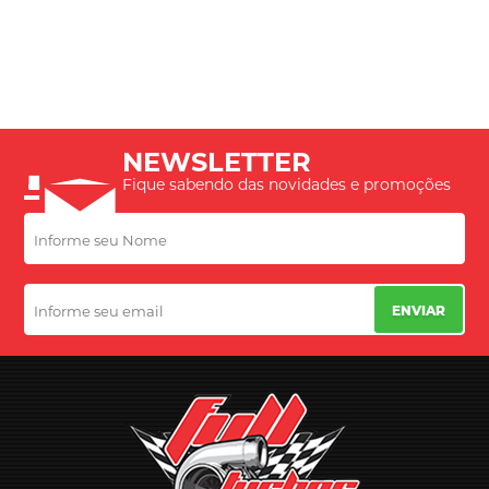
NEWSLETTER
Fique sabendo das novidades e promoções
ENVIAR