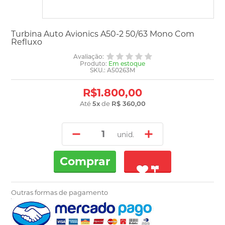
Turbina Auto Avionics A50-2 50/63 Mono Com
Refluxo
Avaliação:
Produto:
Em estoque
SKU.: A50263M
R$1.800,00
Até
5
x
de
R$ 360,00
unid.
Comprar
Outras formas de pagamento