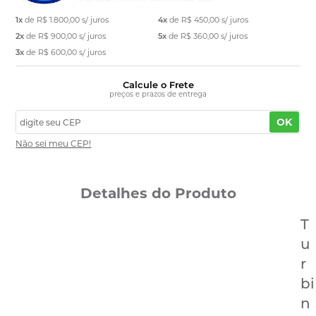
1x
de
R$ 1.800,00
s/ juros
4x
de
R$ 450,00
s/ juros
2x
de
R$ 900,00
s/ juros
5x
de
R$ 360,00
s/ juros
3x
de
R$ 600,00
s/ juros
Calcule o Frete
preços e prazos de entrega
OK
Não sei meu CEP!
Detalhes do Produto
T
u
r
bi
n