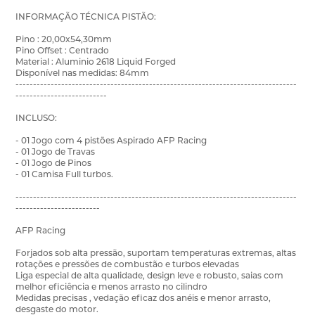
INFORMAÇÃO TÉCNICA PISTÃO:
Pino : 20,00x54,30mm
Pino Offset : Centrado
Material : Aluminio 2618 Liquid Forged
Disponível nas medidas: 84mm
--------------------------------------------------------------------------------
--------------------------
INCLUSO:
- 01 Jogo com 4 pistões Aspirado AFP Racing
- 01 Jogo de Travas
- 01 Jogo de Pinos
- 01 Camisa Full turbos.
--------------------------------------------------------------------------------
------------------------
AFP Racing
Forjados sob alta pressão, suportam temperaturas extremas, altas
rotações e pressões de combustão e turbos elevadas
Liga especial de alta qualidade, design leve e robusto, saias com
melhor eficiência e menos arrasto no cilindro
Medidas precisas , vedação eficaz dos anéis e menor arrasto,
desgaste do motor.