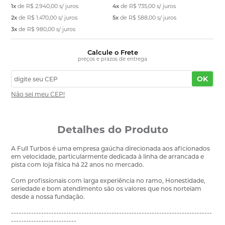
1x
de
R$ 2.940,00
s/ juros
4x
de
R$ 735,00
s/ juros
2x
de
R$ 1.470,00
s/ juros
5x
de
R$ 588,00
s/ juros
3x
de
R$ 980,00
s/ juros
Calcule o Frete
preços e prazos de entrega
OK
Não sei meu CEP!
Detalhes do Produto
A Full Turbos é uma empresa gaúcha direcionada aos aficionados
em velocidade, particularmente dedicada à linha de arrancada e
pista com loja física há 22 anos no mercado.
Com profissionais com larga experiência no ramo, Honestidade,
seriedade e bom atendimento são os valores que nos norteiam
desde a nossa fundação.
--------------------------------------------------------------------------------
--------------------------