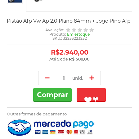
Pistão Afp Vw Ap 2.0 Plano 84mm + Jogo Pino Afp
Avaliação:
Produto:
Em estoque
SKU.: 32233223232
R$2.940,00
Até
5
x
de
R$ 588,00
unid.
Comprar
Outras formas de pagamento