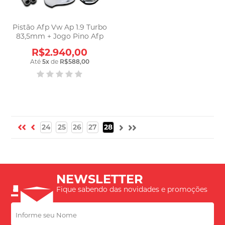
Pistão Afp Vw Ap 1.9 Turbo
83,5mm + Jogo Pino Afp
R$2.940,00
Até
5
x
de
R$588,00
24
25
26
27
28
NEWSLETTER
Fique sabendo das novidades e promoções