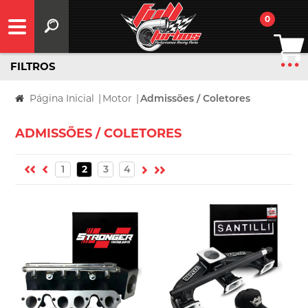
0
FILTROS
Página Inicial
|
Motor
|
Admissões / Coletores
ADMISSÕES / COLETORES
1
2
3
4