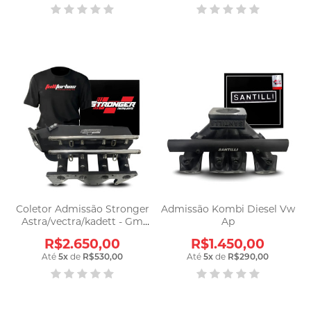
Coletor Admissão Stronger
Admissão Kombi Diesel Vw
Astra/vectra/kadett - Gm
Ap
Família 2
R$2.650,00
R$1.450,00
Até
5
x
de
R$530,00
Até
5
x
de
R$290,00