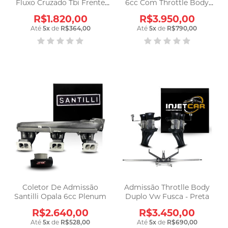
Fluxo Cruzado Tbi Frente
6cc Com Throttle Body
Stronger
Triplo Prata
R$1.820,00
R$3.950,00
Até
5
x
de
R$364,00
Até
5
x
de
R$790,00
Coletor De Admissão
Admissão Throtlle Body
Santilli Opala 6cc Plenum
Duplo Vw Fusca - Preta
R$2.640,00
R$3.450,00
Até
5
x
de
R$528,00
Até
5
x
de
R$690,00