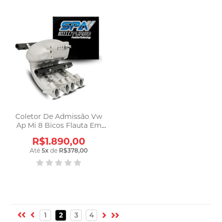
Coletor De Admissão Vw
Ap Mi 8 Bicos Flauta Em
Billet - Spa
R$1.890,00
Até
5
x
de
R$378,00
1
2
3
4