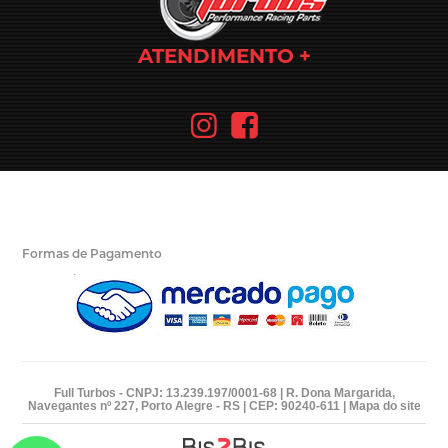
ATENDIMENTO
Formas de Pagamento
Full Turbos - CNPJ: 13.239.197/0001-68 | R. Dona Margarida,
Navegantes nº 227, Porto Alegre - RS | CEP: 90240-611 |
Mapa do site