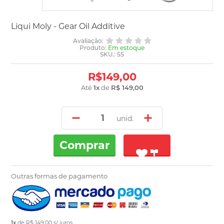
Liqui Moly - Gear Oil Additive
Avaliação:
Produto:
Em estoque
SKU.: 55
R$149,00
Até
1
x
de
R$ 149,00
unid.
Comprar
Outras formas de pagamento
1x
de
R$ 149,00
s/ juros