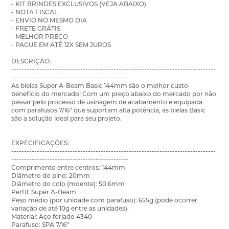
- KIT BRINDES EXCLUSIVOS (VEJA ABAIXO)
- NOTA FISCAL
- ENVIO NO MESMO DIA
- FRETE GRÁTIS
- MELHOR PREÇO
- PAGUE EM ATÉ 12X SEM JUROS
DESCRIÇÃO:
--------------------------------------------------------------------------------
----------------------------------------------
As bielas Super A-Beam Basic 144mm são o melhor custo-
benefício do mercado! Com um preço abaixo do mercado por não
passar pelo processo de usinagem de acabamento e equipada
com parafusos 7/16" que suportam alta potência, as bielas Basic
são a solução ideal para seu projeto.
EXPECIFICAÇÕES:
--------------------------------------------------------------------------------
----------------------------------------------
Comprimento entre centros: 144mm
Diâmetro do pino: 20mm
Diâmetro do colo (moente): 50,6mm
Perfil: Super A-Beam
Peso médio (por unidade com parafuso): 655g (pode ocorrer
variação de até 10g entre as unidades).
Material: Aço forjado 4340
Parafuso: SPA 7/16”