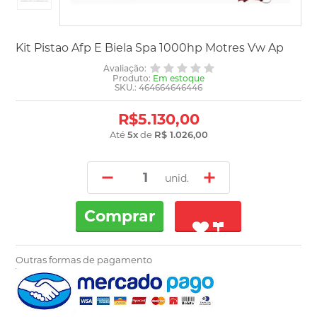
Kit Pistao Afp E Biela Spa 1000hp Motres Vw Ap
Avaliação:
Produto:
Em estoque
SKU.: 464664646446
R$5.130,00
Até
5
x
de
R$ 1.026,00
unid.
Comprar
Outras formas de pagamento