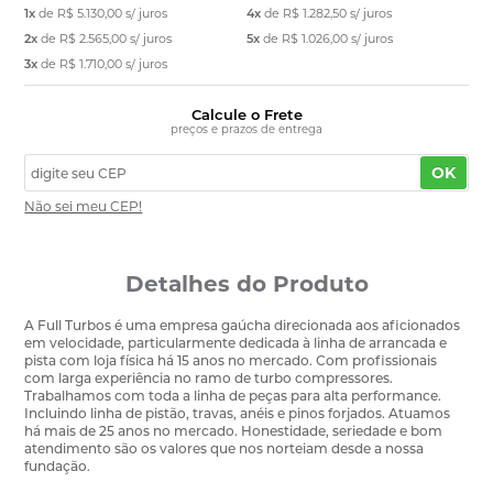
1x
de
R$ 5.130,00
s/ juros
4x
de
R$ 1.282,50
s/ juros
2x
de
R$ 2.565,00
s/ juros
5x
de
R$ 1.026,00
s/ juros
3x
de
R$ 1.710,00
s/ juros
Calcule o Frete
preços e prazos de entrega
OK
Não sei meu CEP!
Detalhes do Produto
A Full Turbos é uma empresa gaúcha direcionada aos aficionados
em velocidade, particularmente dedicada à linha de arrancada e
pista com loja física há 15 anos no mercado. Com profissionais
com larga experiência no ramo de turbo compressores.
Trabalhamos com toda a linha de peças para alta performance.
Incluindo linha de pistão, travas, anéis e pinos forjados. Atuamos
há mais de 25 anos no mercado. Honestidade, seriedade e bom
atendimento são os valores que nos norteiam desde a nossa
fundação.