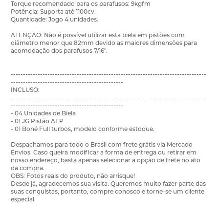
Torque recomendado para os parafusos: 9kgfm
Potência: Suporta até 1100cv.
Quantidade: Jogo 4 unidades.
ATENÇÃO: Não é possível utilizar esta biela em pistões com
diâmetro menor que 82mm devido as maiores dimensões para
acomodação dos parafusos 7/16".
--------------------------------------------------------------------------------
----------------------------------------------
INCLUSO:
--------------------------------------------------------------------------------
----------------------------------------------
- 04 Unidades de Biela
- 01 JG Pistão AFP
- 01 Boné Full turbos, modelo conforme estoque.
Despachamos para todo o Brasil com frete grátis via Mercado
Envios. Caso queira modificar a forma de entrega ou retirar em
nosso endereço, basta apenas selecionar a opção de frete no ato
da compra.
OBS: Fotos reais do produto, não arrisque!
Desde já, agradecemos sua visita. Queremos muito fazer parte das
suas conquistas, portanto, compre conosco e torne-se um cliente
especial.