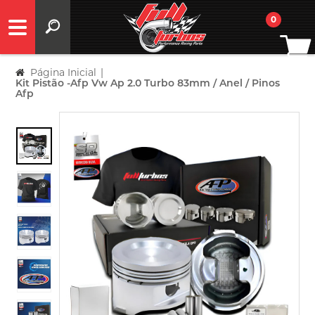
0
Página Inicial
|
Kit Pistão -Afp Vw Ap 2.0 Turbo 83mm / Anel / Pinos
Afp