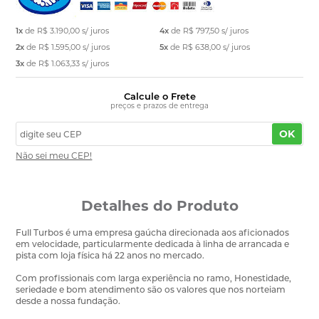
1x
de
R$ 3.190,00
s/ juros
4x
de
R$ 797,50
s/ juros
2x
de
R$ 1.595,00
s/ juros
5x
de
R$ 638,00
s/ juros
3x
de
R$ 1.063,33
s/ juros
Calcule o Frete
preços e prazos de entrega
OK
Não sei meu CEP!
Detalhes do Produto
Full Turbos é uma empresa gaúcha direcionada aos aficionados
em velocidade, particularmente dedicada à linha de arrancada e
pista com loja física há 22 anos no mercado.
Com profissionais com larga experiência no ramo, Honestidade,
seriedade e bom atendimento são os valores que nos norteiam
desde a nossa fundação.