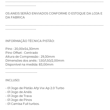
--------------------------------------------------------------------------------
-------------------------
OS ANEIS SERÃO ENVIADOS CONFORME O ESTOQUE DA LOJA E
DA FABRICA
--------------------------------------------------------------------------------
-------------------------
INFORMAÇÃO TÉCNICA PISTÃO:
Pino : 20,00x54,30mm
Pino Offset : Centrado
Altura de Compressão : 29,30mm
Dimensões dos anéis : 1,50/1,50/2,00mm
Disponível na medida: 83,00mm
--------------------------------------------------------------------------------
--------------------------
INCLUSO:
- 01 Jogo de Pistão Afp Vw Ap 2.0 Turbo
- 01 Jogo de Anéis
- 01 Jogo de Trava
- 01 Jogo de Pinos
- 01 Camisa Full turbos.