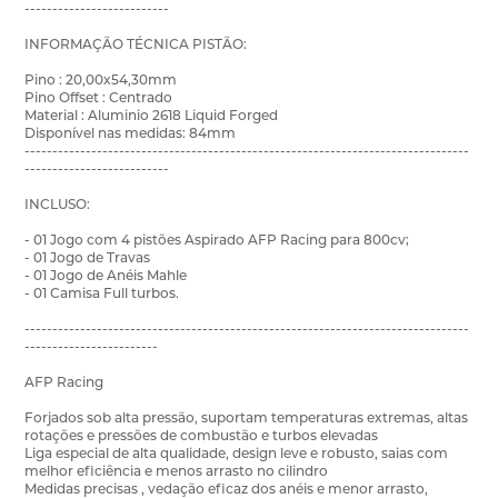
--------------------------
INFORMAÇÃO TÉCNICA PISTÃO:
Pino : 20,00x54,30mm
Pino Offset : Centrado
Material : Aluminio 2618 Liquid Forged
Disponível nas medidas: 84mm
--------------------------------------------------------------------------------
--------------------------
INCLUSO:
- 01 Jogo com 4 pistões Aspirado AFP Racing para 800cv;
- 01 Jogo de Travas
- 01 Jogo de Anéis Mahle
- 01 Camisa Full turbos.
--------------------------------------------------------------------------------
------------------------
AFP Racing
Forjados sob alta pressão, suportam temperaturas extremas, altas
rotações e pressões de combustão e turbos elevadas
Liga especial de alta qualidade, design leve e robusto, saias com
melhor eficiência e menos arrasto no cilindro
Medidas precisas , vedação eficaz dos anéis e menor arrasto,