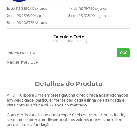
1x
de
R$ 3.190,00
s/ juros
4x
de
R$ 797,50
s/ juros
2x
de
R$ 1.595,00
s/ juros
5x
de
R$ 638,00
s/ juros
3x
de
R$ 1.063,33
s/ juros
Calcule o Frete
preços e prazos de entrega
OK
Não sei meu CEP!
Detalhes do Produto
A Full Turbos é uma empresa gaúcha direcionada aos aficionados
em velocidade, particularmente dedicada à linha de arrancada e
pista com loja física há 22 anos no mercado.
Com profissionais com larga experiência no ramo, Honestidade,
seriedade e bom atendimento são os valores que nos norteiam
desde a nossa fundação.
--------------------------------------------------------------------------------