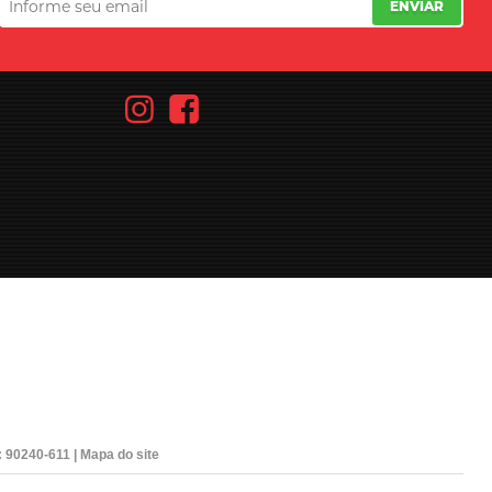
ENVIAR
: 90240-611 |
Mapa do site