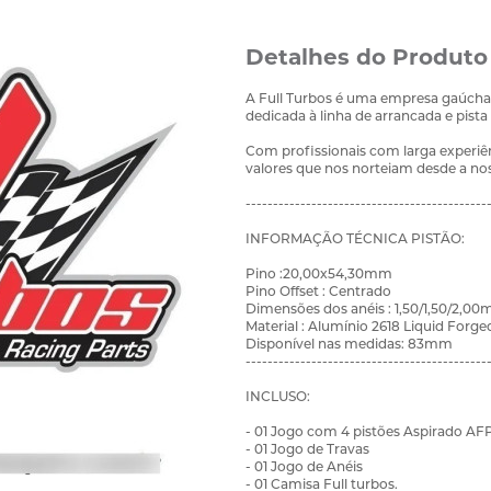
Detalhes do Produto
A Full Turbos é uma empresa gaúcha 
dedicada à linha de arrancada e pista
Com profissionais com larga experiê
valores que nos norteiam desde a no
--------------------------------------------
INFORMAÇÃO TÉCNICA PISTÃO:
Pino :20,00x54,30mm
Pino Offset : Centrado
Dimensões dos anéis : 1,50/1,50/2,0
Material : Alumínio 2618 Liquid Forge
Disponível nas medidas: 83mm
--------------------------------------------
INCLUSO:
- 01 Jogo com 4 pistões Aspirado AF
- 01 Jogo de Travas
- 01 Jogo de Anéis
- 01 Camisa Full turbos.