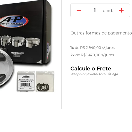
unid.
Outras formas de pagamento
1x
de
R$ 2.940,00
s/ juros
2x
de
R$ 1.470,00
s/ juros
Calcule o Frete
preços e prazos de entrega