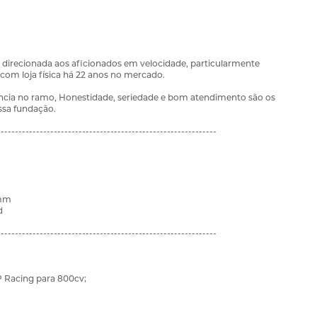
direcionada aos aficionados em velocidade, particularmente
 com loja física há 22 anos no mercado.
ncia no ramo, Honestidade, seriedade e bom atendimento são os
ssa fundação.
--------------------------------------------------------------
0mm
d
--------------------------------------------------------------
P Racing para 800cv;