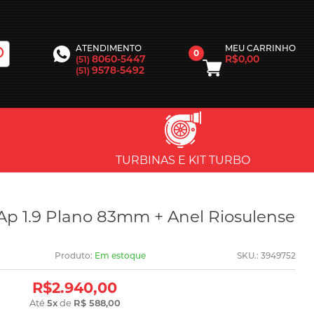
MEU CARRINHO
ATENDIMENTO
0
R$0,00
8060-5447
(51)
9578-5492
(51)
TURBINAS E KIT TURBO
 Ap 1.9 Plano 83mm + Anel Riosulense
Produto:
Em estoque
SKU.: 3949752
R$2.940,00
Até
5
x
de
R$ 588,00