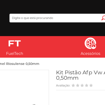
FuelTech
Acessórios
Anel Riosulense 0,50mm
Kit Pistão Afp Vw
0,50mm
Avaliação: