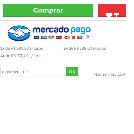
Comprar
3x
de
R$ 980,00
s/ juros
5x
de
R$ 588,00
s/ juros
4x
de
R$ 735,00
s/ juros
OK
Não sei meu CEP!