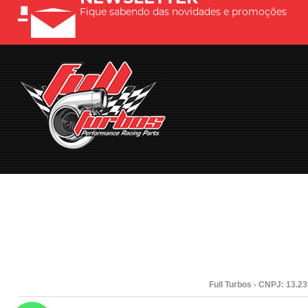
Fique sabendo das novidades e promoções
Full Turbos - CNPJ: 13.2