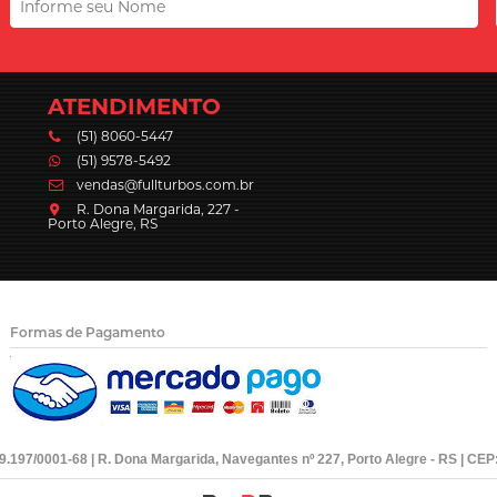
ATENDIMENTO
(51) 8060-5447
(51) 9578-5492
vendas@fullturbos.com.br
R. Dona Margarida, 227 -
Porto Alegre, RS
Formas de Pagamento
39.197/0001-68 | R. Dona Margarida, Navegantes nº 227, Porto Alegre - RS | CEP