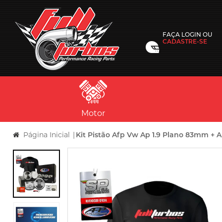
FAÇA
LOGIN
OU
CADASTRE-SE
Motor
Página Inicial
|
Kit Pistão Afp Vw Ap 1.9 Plano 83mm + 