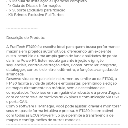
• 1x Manual de Instalação e Operação completo
• 1x Guia de Dicas e Informações
• 1x Suporte Exclusivo para fixação
• Kit Brindes Exclusivo Full Turbos
--------------------------------------------------------------------------------
----------------------
Descrição do Produto:
A FuelTech FT450 é a escolha ideal para quem busca performance
máxima em projetos automotivos, oferecendo um excelente
custo-benefício e uma ampla gama de funcionalidades de ponta
da linha PowerFT. Este módulo garante injeção e ignição
sequenciais, controle de tração ativo, BoostController integrado,
datalogger, controle de nitro, odômetro, e funções avançadas de
arrancada.
Desenvolvida com painel de instrumentos similar ao da FT600, a
FT450 facilita a vida de pilotos e entusiastas, permitindo a edição
de mapas diretamente no módulo, sem a necessidade de
computador. Tudo isso em um gabinete robusto e à prova d’água,
com conectores automotivos de 26 pinos e comunicação via USB
e porta CAN.
Com o software FTManager, você pode ajustar, gravar e monitorar
seus mapas de forma intuitiva e precisa. A FT450 é compatível
com todas as ECUs PowerFT, o que permite a transferência de
mapas e configurações de outros modelos.
--------------------------------------------------------------------------------