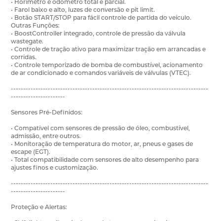
• Horímetro e odômetro total e parcial.
• Farol baixo e alto, luzes de conversão e pit limit.
• Botão START/STOP para fácil controle de partida do veículo.
Outras Funções:
• BoostController integrado, controle de pressão da válvula
wastegate.
• Controle de tração ativo para maximizar tração em arrancadas e
corridas.
• Controle temporizado de bomba de combustível, acionamento
de ar condicionado e comandos variáveis de válvulas (VTEC).
--------------------------------------------------------------------------------
----------------------
Sensores Pré-Definidos:
• Compatível com sensores de pressão de óleo, combustível,
admissão, entre outros.
• Monitoração de temperatura do motor, ar, pneus e gases de
escape (EGT).
• Total compatibilidade com sensores de alto desempenho para
ajustes finos e customização.
--------------------------------------------------------------------------------
----------------------
Proteção e Alertas: