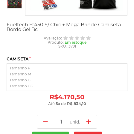
Fueltech Ft450 S/ Chic + Mega Brinde Camiseta
Bordo Gel Bc
Avaliação:
Produto:
Em estoque
SKU.: 3791
CAMISETA
*
R$4.170,50
Até
5
x
de
R$ 834,10
unid.