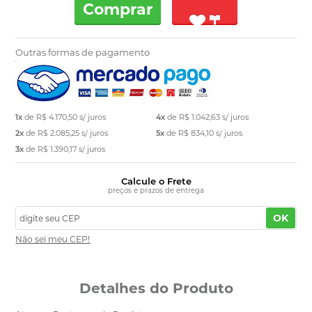
Comprar
Outras formas de pagamento
1x
de
R$ 4.170,50
s/ juros
4x
de
R$ 1.042,63
s/ juros
2x
de
R$ 2.085,25
s/ juros
5x
de
R$ 834,10
s/ juros
3x
de
R$ 1.390,17
s/ juros
Calcule o Frete
preços e prazos de entrega
OK
Não sei meu CEP!
Detalhes do Produto