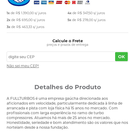
1x
de
R$ 1.390,00
s/ juros
4x
de
R$ 347,50
s/ juros
2x
de
R$ 695,00
s/ juros
5x
de
R$ 278,00
s/ juros
3x
de
R$ 463,33
s/ juros
Calcule o Frete
preços e prazos de entrega
OK
Não sei meu CEP!
Detalhes do Produto
A FULLTURBOS é uma empresa gaúcha direcionada aos
aficionados em velocidade, particularmente dedicada à linha de
arrancada e pista com loja física há 15 anos no mercado. Com
profissionais com larga experiência no ramo de turbo
compressores. Atuamos há mais de 25 anos no mercado.
Honestidade, seriedade e bom atendimento são os valores que nos
norteiam desde a nossa fundação.