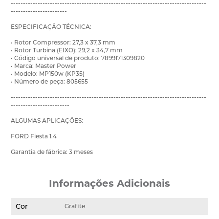
--------------------------------------------------------------------------------
-----------------------
ESPECIFICAÇÃO TÉCNICA:
• Rotor Compressor: 27,3 x 37,3 mm
• Rotor Turbina (EIXO): 29,2 x 34,7 mm
• Código universal de produto: 7899171309820
• Marca: Master Power
• Modelo: MP150w (KP35)
• Número de peça: 805655
--------------------------------------------------------------------------------
------------------------
ALGUMAS APLICAÇÕES:
FORD Fiesta 1.4
Garantia de fábrica: 3 meses
Informações Adicionais
Cor
Grafite