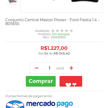
Conjunto Central Master Power - Ford Fiesta 1.4 -
805655
Avaliação:
Produto:
Em estoque
SKU.: 00005905
R$1.227,00
Até
5
x
de
R$ 245,40
unid.
Comprar
Outras formas de pagamento