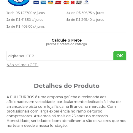
1x
de
R$ 1.227,00
s/ juros
4x
de
R$ 306,75
s/ juros
2x
de
R$ 613,50
s/ juros
5x
de
R$ 245,40
s/ juros
3x
de
R$ 409,00
s/ juros
Calcule o Frete
preços e prazos de entrega
OK
Não sei meu CEP!
Detalhes do Produto
A FULLTURBOS é uma empresa gaúcha direcionada aos
aficionados em velocidade, particularmente dedicada à linha de
arrancada e pista com loja física há 15 anos no mercado. Com
profissionais com larga experiência no ramo de turbo
compressores. Atuamos há mais de 25 anos no mercado.
Honestidade, seriedade e bom atendimento são os valores que nos
norteiam desde a nossa fundação.