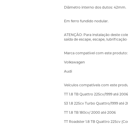
Diâmetro interno dos dutos: 42mm.
Em ferro fundido nodular.
ATENÇÃO: Para instalação deste colet
saída de escape, escape, lubrificação 
Marca compatível com este produto:
Volkswagen
Audi
Veículos compatíveis com este produ
TT 1.8 TB Quattro 225cv/1999 até 2006
S3 1.8 225cv Turbo Quattro/1999 até 
TT 1.8 TB 180cv/ 2000 até 2006
TT Roadster 1.8 TB Quattro 225cv (Co