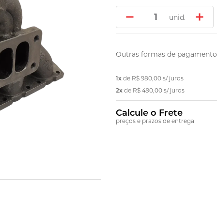
unid.
Outras formas de pagamento
1x
de
R$ 980,00
s/ juros
2x
de
R$ 490,00
s/ juros
Calcule o Frete
preços e prazos de entrega