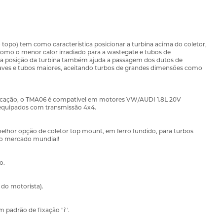
po) tem como característica posicionar a turbina acima do coletor,
 como o menor calor irradiado para a wastegate e tubos de
va posição da turbina também ajuda a passagem dos dutos de
uaves e tubos maiores, aceitando turbos de grandes dimensões como
plicação, o TMA06 é compatível em motores VW/AUDI 1.8L 20V
 equipados com transmissão 4x4.
elhor opção de coletor top mount, em ferro fundido, para turbos
no mercado mundial!
o.
 do motorista).
 padrão de fixação "i''.