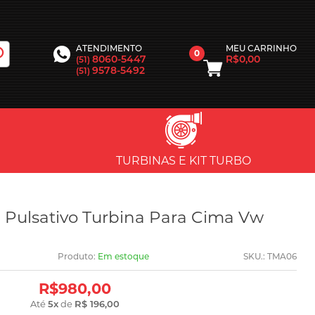
MEU CARRINHO
ATENDIMENTO
0
R$0,00
8060-5447
(51)
9578-5492
(51)
TURBINAS E KIT TURBO
 Pulsativo Turbina Para Cima Vw
Produto:
Em estoque
SKU.: TMA06
R$980,00
Até
5
x
de
R$ 196,00