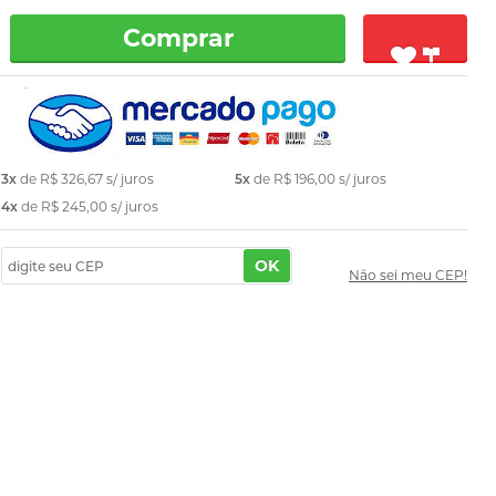
Comprar
3x
de
R$ 326,67
s/ juros
5x
de
R$ 196,00
s/ juros
4x
de
R$ 245,00
s/ juros
OK
Não sei meu CEP!