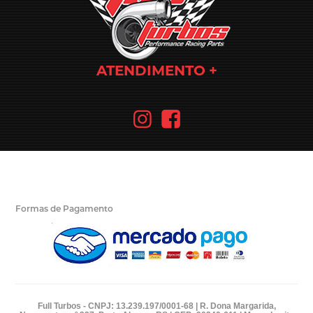
ATENDIMENTO
Formas de Pagamento
Full Turbos - CNPJ: 13.239.197/0001-68 | R. Dona Margarida,