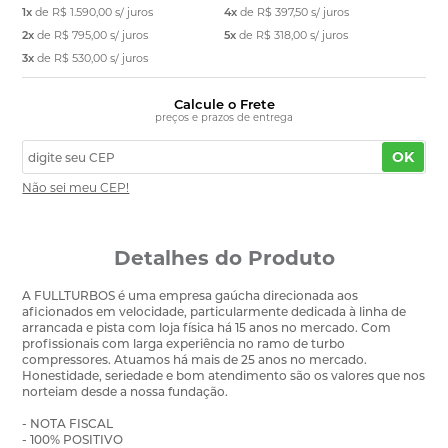
1x
de
R$ 1.590,00
s/ juros
4x
de
R$ 397,50
s/ juros
2x
de
R$ 795,00
s/ juros
5x
de
R$ 318,00
s/ juros
3x
de
R$ 530,00
s/ juros
Calcule o Frete
preços e prazos de entrega
OK
Não sei meu CEP!
Detalhes do Produto
A FULLTURBOS é uma empresa gaúcha direcionada aos
aficionados em velocidade, particularmente dedicada à linha de
arrancada e pista com loja física há 15 anos no mercado. Com
profissionais com larga experiência no ramo de turbo
compressores. Atuamos há mais de 25 anos no mercado.
Honestidade, seriedade e bom atendimento são os valores que nos
norteiam desde a nossa fundação.
- NOTA FISCAL
- 100% POSITIVO