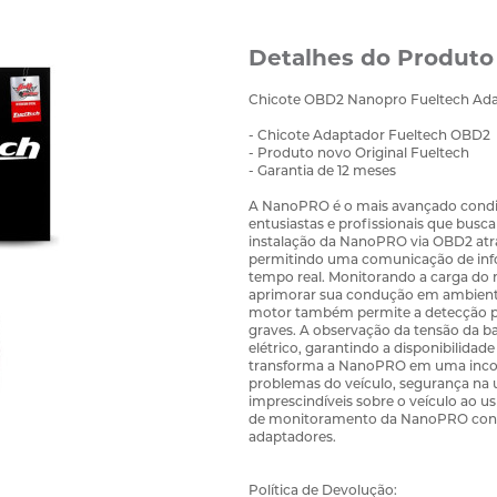
Detalhes do Produto
Chicote OBD2 Nanopro Fueltech Ada
- Chicote Adaptador Fueltech OBD2
- Produto novo Original Fueltech
- Garantia de 12 meses
A NanoPRO é o mais avançado condi
entusiastas e profissionais que bus
instalação da NanoPRO via OBD2 atra
permitindo uma comunicação de info
tempo real. Monitorando a carga do 
aprimorar sua condução em ambient
motor também permite a detecção pr
graves. A observação da tensão da bat
elétrico, garantindo a disponibilidad
transforma a NanoPRO em uma incomp
problemas do veículo, segurança na u
imprescindíveis sobre o veículo ao 
de monitoramento da NanoPRO conec
adaptadores.
Política de Devolução: