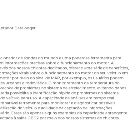
ptador Datalogger
cionador de sondas do mundo e uma poderosa ferramenta para
cam informações precisas sobre o funcionamento do motor. A
vés dos nossos chicotes dedicados, oferece uma série de benefícios,
rmações vitais sobre o funcionamento do motor do seu veículo em
motor por meio do sinal de MAP, por exemplo, os usuários podem
es urbanos e rodoviários. O monitoramento da temperatura do
ecoce de problemas no sistema de arrefecimento, evitando danos
eria possibilita a identificação rápida de problemas no sistema
e do veículo para uso. A capacidade de análises em tempo real
arável ferramenta para monitorar e diagnosticar possíveis
tilização do veículo e agilidade na captação de informações
usuário. Esses são apenas alguns exemplos da capacidade abrangente
tada à saída OBD2 por meio dos nossos sistemas de chicotes