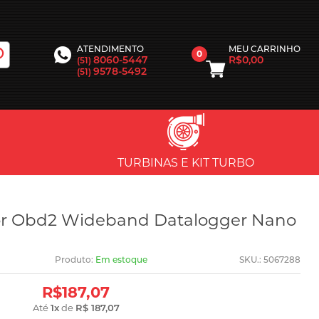
MEU CARRINHO
ATENDIMENTO
0
R$0,00
8060-5447
(51)
9578-5492
(51)
TURBINAS E KIT TURBO
or Obd2 Wideband Datalogger Nano
Produto:
Em estoque
SKU.: 5067288
R$187,07
Até
1
x
de
R$ 187,07