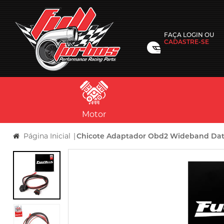
FAÇA
LOGIN
OU
CADASTRE-SE
Motor
Página Inicial
|
Chicote Adaptador Obd2 Wideband Dat