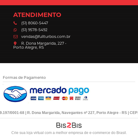
ATENDIMENTO
(51) 8060-5447
(51) 9578-5492
vendas@fullturbos.com.br
R. Dona Margarida, 227 -
Porto Alegre, RS
Formas de Pagamento
39.197/0001-68 | R. Dona Margarida, Navegantes nº 227, Porto Alegre - RS | CEP
Crie sua loja virtual
com a melhor empresa de e-commerce do Brasil.