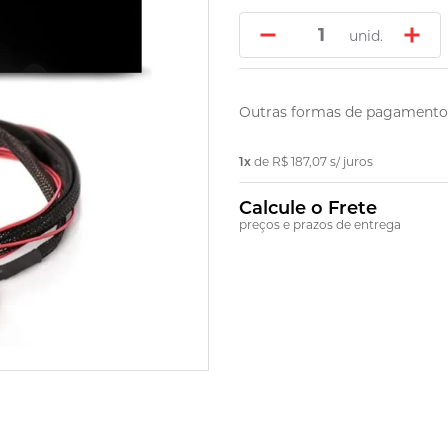
unid.
Outras formas de pagamento
1x
de
R$ 187,07
s/ juros
Calcule o Frete
preços e prazos de entrega