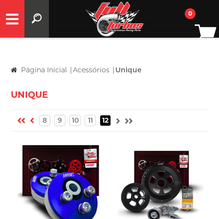
0
Página Inicial
|
Acessórios
|
Unique
UNIQUE
8
9
10
11
12