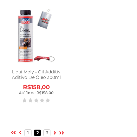
Liqui Moly - Oil Additiv
Aditivo De Óleo 300ml
R$158,00
Até
1
x
de
R$158,00
1
2
3