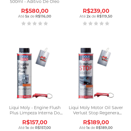
500ml - Aditivo De Óleo
R$580,00
R$239,00
Até
5
x
de
R$116,00
Até
2
x
de
R$119,50
Liqui Moly - Engine Flush
Liqui Moly Motor Oil Saver
Plus Limpeza Interna Do
Verlust Stop Regenera
Motor
Juntas
R$157,00
R$189,00
Até
1
x
de
R$157,00
Até
1
x
de
R$189,00