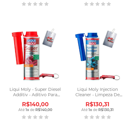
Liqui Moly - Super Diesel
Liqui Moly Injection
Additiv - Aditivo Para
Cleaner - Limpeza De
Diesel
Injeção
R$140,00
R$130,31
Até
1
x
de
R$140,00
Até
1
x
de
R$130,31