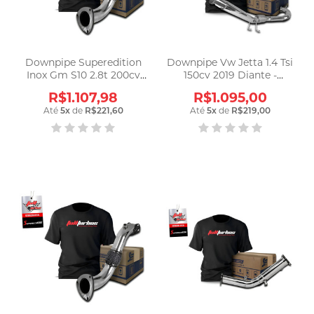
Downpipe Superedition
Downpipe Vw Jetta 1.4 Tsi
Inox Gm S10 2.8t 200cv
150cv 2019 Diante -
(2012 - 2019) Prata
Dw14150 Prata
R$1.107,98
R$1.095,00
Até
5
x
de
R$221,60
Até
5
x
de
R$219,00