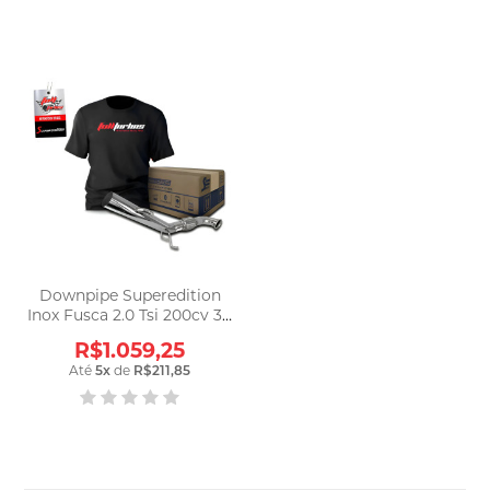
Downpipe Superedition
Inox Fusca 2.0 Tsi 200cv 3 -
Dw20203 Cinza Claro
R$1.059,25
Até
5
x
de
R$211,85