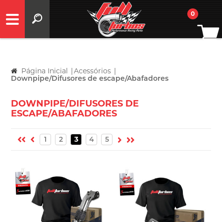
0
Página Inicial
|
Acessórios
|
Downpipe/Difusores de escape/Abafadores
DOWNPIPE/DIFUSORES DE
ESCAPE/ABAFADORES
1
2
3
4
5