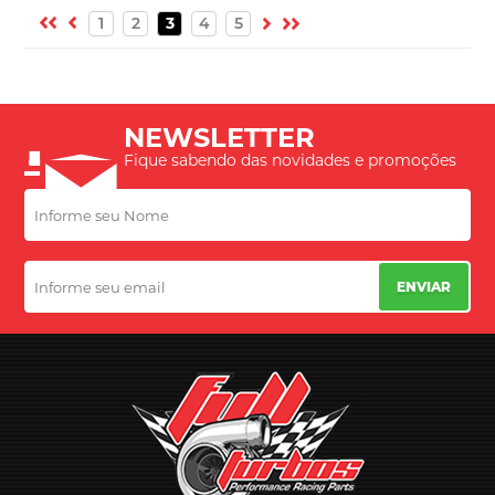
1
2
3
4
5
NEWSLETTER
Fique sabendo das novidades e promoções
ENVIAR