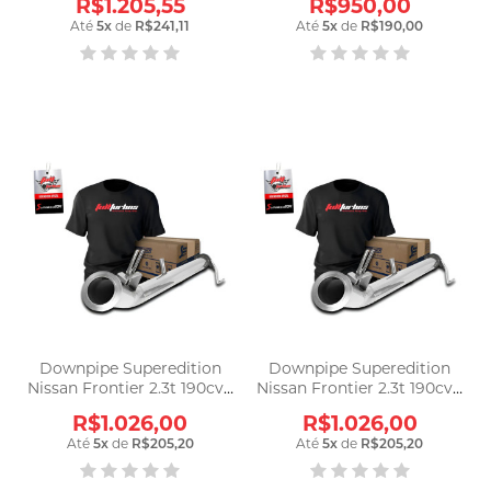
R$1.205,55
R$950,00
Até
5
x
de
R$241,11
Até
5
x
de
R$190,00
Downpipe Superedition
Downpipe Superedition
Nissan Frontier 2.3t 190cv -
Nissan Frontier 2.3t 190cv -
Dw23190 Prateado
Dw23190 Prateado
R$1.026,00
R$1.026,00
Até
5
x
de
R$205,20
Até
5
x
de
R$205,20