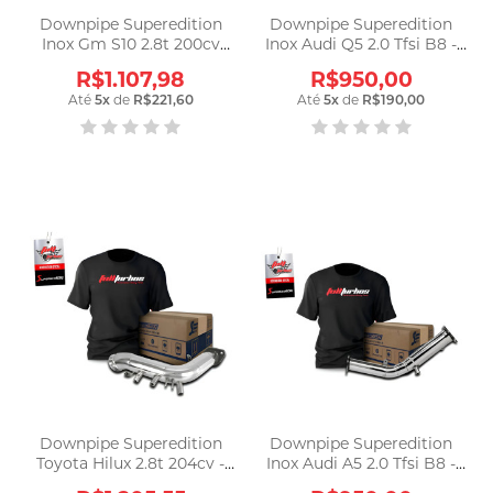
Downpipe Superedition
Downpipe Superedition
Inox Gm S10 2.8t 200cv
Inox Audi Q5 2.0 Tfsi B8 -
(2012 - 2019) Prata
Dwb8182 Prateado
R$1.107,98
R$950,00
Até
5
x
de
R$221,60
Até
5
x
de
R$190,00
Downpipe Superedition
Downpipe Superedition
Toyota Hilux 2.8t 204cv -
Inox Audi A5 2.0 Tfsi B8 -
Dw28204 Prateado
Dwb8182 Prateado