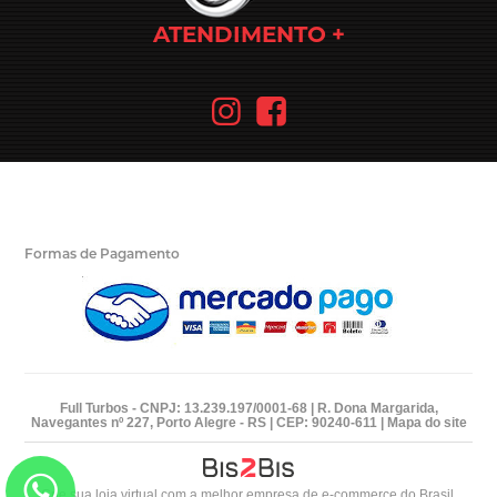
ATENDIMENTO
Formas de Pagamento
Full Turbos - CNPJ: 13.239.197/0001-68 | R. Dona Margarida,
Navegantes nº 227, Porto Alegre - RS | CEP: 90240-611 |
Mapa do site
Crie sua loja virtual
com a melhor empresa de e-commerce do Brasil.