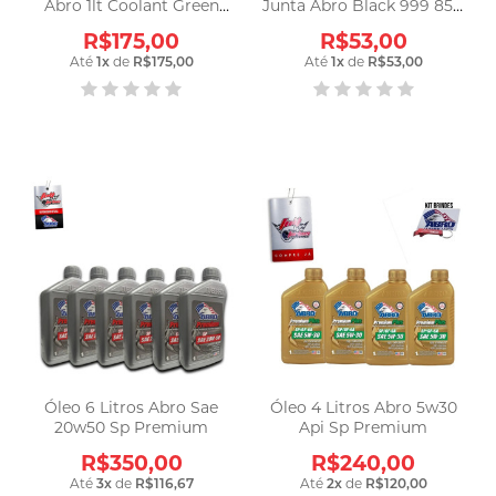
Abro 1lt Coolant Green
Junta Abro Black 999 85g
Verde
343º
R$175,00
R$53,00
Até
1
x
de
R$175,00
Até
1
x
de
R$53,00
Óleo 6 Litros Abro Sae
Óleo 4 Litros Abro 5w30
20w50 Sp Premium
Api Sp Premium
R$350,00
R$240,00
Até
3
x
de
R$116,67
Até
2
x
de
R$120,00