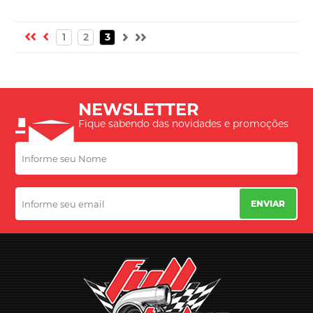
1
2
3
NEWSLETTER
Fique sabendo das novidades e promoções
ENVIAR