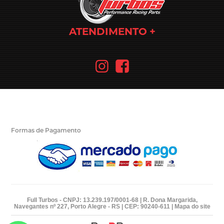
ATENDIMENTO
Formas de Pagamento
Full Turbos - CNPJ: 13.239.197/0001-68 | R. Dona Margarida,
Navegantes nº 227, Porto Alegre - RS | CEP: 90240-611 |
Mapa do site