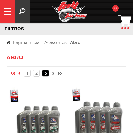
0
FILTROS
Página Inicial
|
Acessórios
|
Abro
ABRO
1
2
3