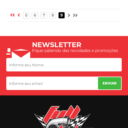
5
6
7
8
9
NEWSLETTER
Fique sabendo das novidades e promoções
ENVIAR