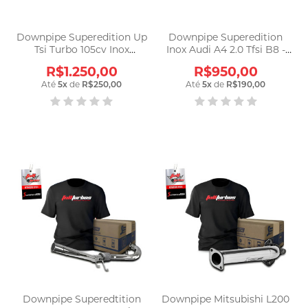
Downpipe Superedition Up
Downpipe Superedition
Tsi Turbo 105cv Inox
Inox Audi A4 2.0 Tfsi B8 -
Dw10105 Prateado
Dwb8182 Prateado
R$1.250,00
R$950,00
Até
5
x
de
R$250,00
Até
5
x
de
R$190,00
Downpipe Superedtition
Downpipe Mitsubishi L200